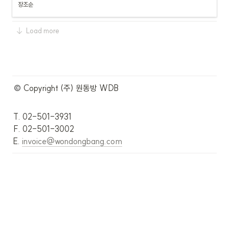
장조순
Load more
 Copyright (주) 원동방 WDB
T. 02-501-3931

F. 02-501-3002

E. 
invoice@wondongbang.com