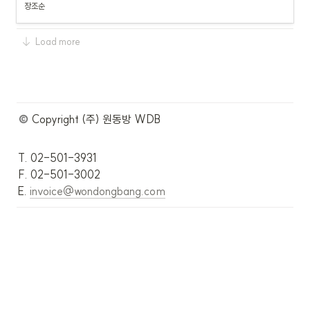
장조순
Load more
 Copyright (주) 원동방 WDB
T. 02-501-3931

F. 02-501-3002

E. 
invoice@wondongbang.com